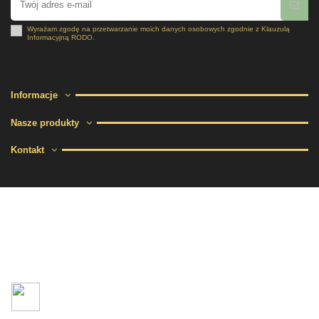
Wyrażam zgodę na przetwarzanie moich danych osobowych zgodnie z
Klauzulą
Informacyjną RODO
.
Informacje
Nasze produkty
Kontakt