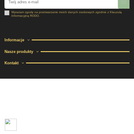
Wyrażam zgodę na przetwarzanie moich danych osobowych zgodnie z
Klauzulą
Informacyjną RODO
.
Informacje
Nasze produkty
Kontakt