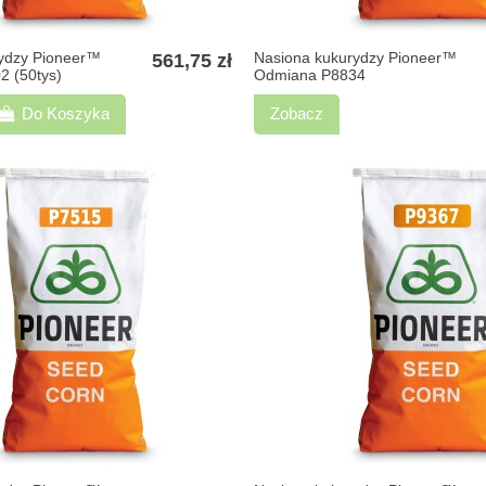
ydzy Pioneer™
Nasiona kukurydzy Pioneer™
561,75 zł
 (50tys)
Odmiana P8834
Do Koszyka
Zobacz