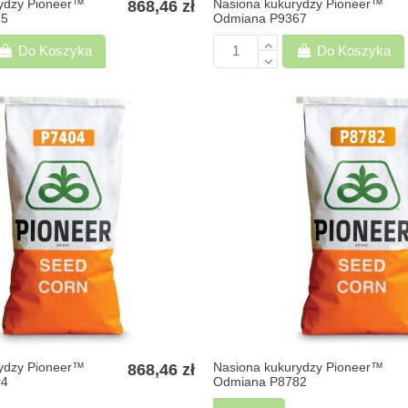
ydzy Pioneer™
Nasiona kukurydzy Pioneer™
868,46 zł
15
Odmiana P9367
Do Koszyka
Do Koszyka
ydzy Pioneer™
Nasiona kukurydzy Pioneer™
868,46 zł
04
Odmiana P8782