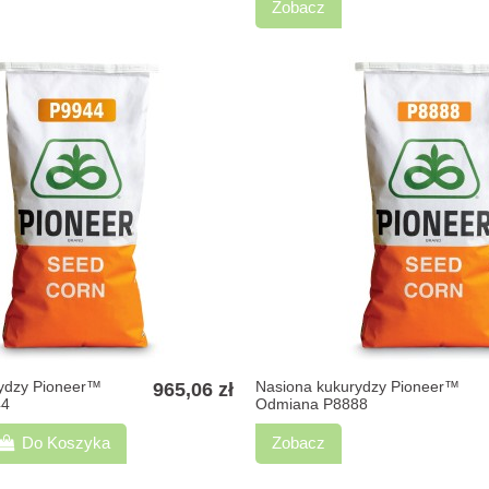
Zobacz
ydzy Pioneer™
Nasiona kukurydzy Pioneer™
965,06 zł
44
Odmiana P8888
Do Koszyka
Zobacz