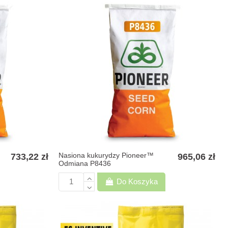
Nasiona kukurydzy Pioneer™
733,22 zł
965,06 zł
Odmiana P8436
Do Koszyka