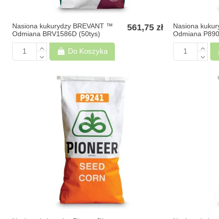
Nasiona kukurydzy BREVANT ™
Nasiona kukur
561,75 zł
Odmiana BRV1586D (50tys)
Odmiana P8902
(hodowli Pioneer)
Do Koszyka