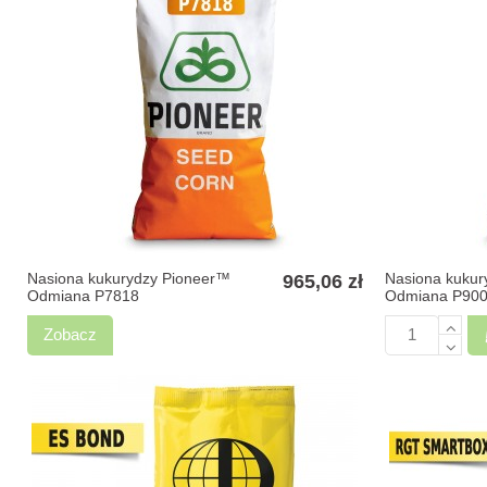
Nasiona kukurydzy Pioneer™
Nasiona kukur
965,06 zł
Odmiana P7818
Odmiana P90
Zobacz