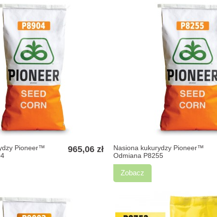
ydzy Pioneer™
Nasiona kukurydzy Pioneer™
965,06 zł
04
Odmiana P8255
Zobacz