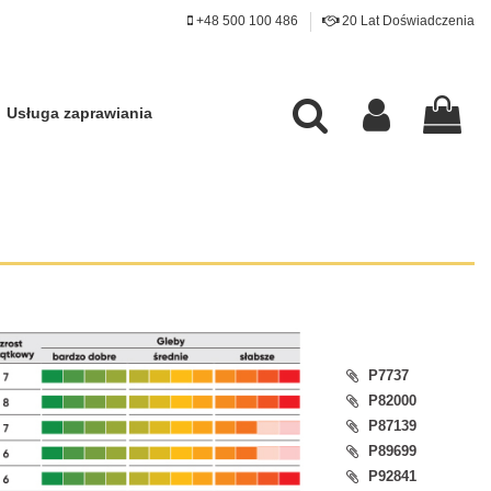
+48 500 100 486
20 Lat Doświadczenia
Usługa zaprawiania
P7737
P82000
P87139
P89699
P92841