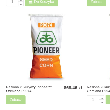
Do Koszyka
Zobacz
Nasiona kukurydzy Pioneer™
Nasiona kukur
868,46 zł
Odmiana P9074
Odmiana P99
Zobacz