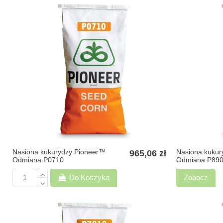
Nasiona kukurydzy Pioneer™
Nasiona kukur
965,06 zł
Odmiana P0710
Odmiana P89
Do Koszyka
Zobacz