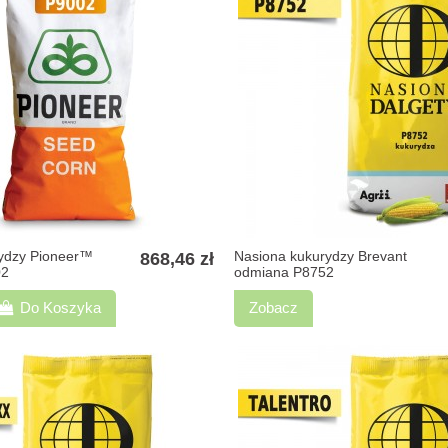
ydzy Pioneer™
Nasiona kukurydzy Brevant
868,46 zł
02
odmiana P8752
Do Koszyka
Zobacz