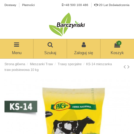
Dostawy
Płatności
+48 500 100 486
20 Lat Doświadczenia
0
Menu
Szukaj
Zaloguj się
Koszyk
Strona główna
Mieszanki Traw
Trawy specjalne
KS-14 mieszanka
traw podsiewowa 10 kg