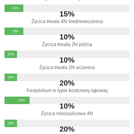
15%
15
%
Życica trwała 4N średniowczesna
15%
10
%
Życica trwała 2N późna
10%
10
%
Życica trwała 2N wczesna
10%
20
%
Festulolium w typie kostrzewy łąkowej
20%
10
%
Życica mieszańcowa 4N
10%
20
%