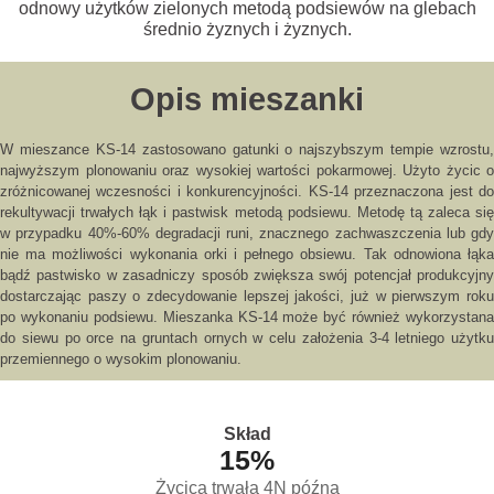
odnowy użytków zielonych metodą podsiewów na glebach
średnio żyznych i żyznych.
Opis mieszanki
W mieszance KS-14 zastosowano gatunki o najszybszym tempie wzrostu,
najwyższym plonowaniu oraz wysokiej wartości pokarmowej. Użyto życic o
zróżnicowanej wczesności i konkurencyjności. KS-14 przeznaczona jest do
rekultywacji trwałych łąk i pastwisk metodą podsiewu. Metodę tą zaleca się
w przypadku 40%-60% degradacji runi, znacznego zachwaszczenia lub gdy
nie ma możliwości wykonania orki i pełnego obsiewu. Tak odnowiona łąka
bądź pastwisko w zasadniczy sposób zwiększa swój potencjał produkcyjny
dostarczając paszy o zdecydowanie lepszej jakości, już w pierwszym roku
po wykonaniu podsiewu. Mieszanka KS-14 może być również wykorzystana
do siewu po orce na gruntach ornych w celu założenia 3-4 letniego użytku
przemiennego o wysokim plonowaniu.
Skład
15
%
Życica trwała 4N późna