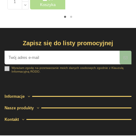
Koszyka
Zapisz się do listy promocyjnej
Wyrażam zgodę na przetwarzanie moich danych osobowych zgodnie z
Klauzulą
Informacyjną RODO
.
Informacje
Nasze produkty
Kontakt