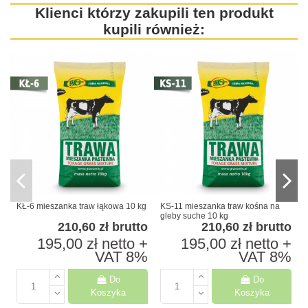
Klienci którzy zakupili ten produkt
kupili również:
KŁ-6 mieszanka traw łąkowa 10 kg
KS-11 mieszanka traw kośna na
K
gleby suche 10 kg
k
210,60 zł
brutto
210,60 zł
brutto
195,00 zł
netto +
195,00 zł
netto +
VAT 8%
VAT 8%
Do
Do
Koszyka
Koszyka