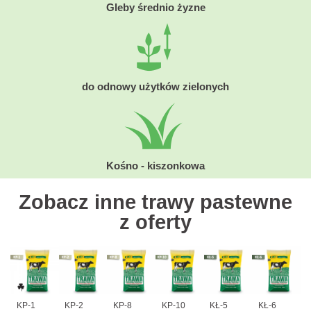
Gleby średnio żyzne
do odnowy użytków zielonych
Kośno - kiszonkowa
Zobacz inne trawy pastewne
z oferty
KP-1
KP-2
KP-8
KP-10
KŁ-5
KŁ-6