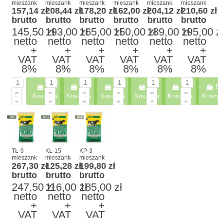
mieszanka
mieszanka
mieszanka
mieszanka
mieszanka
mieszanka
157,14 zł
208,44 zł
178,20 zł
162,00 zł
204,12 zł
210,60 zł
traw
traw
traw
traw
traw
traw
kośno-
kośno-
kośno-
kośno-
łąkowa
łąkowa
brutto
brutto
brutto
brutto
brutto
brutto
kiszonkowa
kiszonkowa
kiszonkowa
pastwiskowa
10 kg
10 kg
145,50 zł
193,00 zł
165,00 zł
150,00 zł
189,00 zł
195,00 
10 kg
10 kg
10 kg
bez
motylkowych
netto
netto
netto
netto
netto
netto
10 kg
+
+
+
+
+
+
VAT
VAT
VAT
VAT
VAT
VAT
8%
8%
8%
8%
8%
8%
Do
Do
Do
Do
Do
Koszyka
Koszyka
Koszyka
Koszyka
Koszyka
Kosz
TŁ-9
KŁ-15
KP-3
mieszanka
mieszanka
mieszanka
267,30 zł
125,28 zł
199,80 zł
traw
traw
traw
łąkowa
łąkowa
pastwiskowa
brutto
brutto
brutto
na gleby
na gleby
10 kg
247,50 zł
116,00 zł
185,00 zł
torfowe
wilgotne
10 kg
5 kg
netto
netto
netto
+
+
+
VAT
VAT
VAT